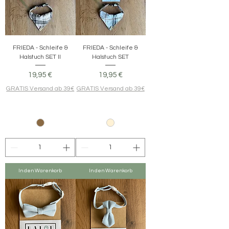
FRIEDA - Schleife &
FRIEDA - Schleife &
Halstuch SET II
Halstuch SET
Preis
Preis
19,95 €
19,95 €
GRATIS Versand ab 39€
GRATIS Versand ab 39€
In den Warenkorb
In den Warenkorb