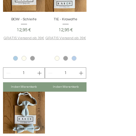
BOW - Schleife
TIE - Krawatte
Preis
Preis
12,95 €
12,95 €
GRATIS Versand ab 39€
GRATIS Versand ab 39€
In den Warenkorb
In den Warenkorb