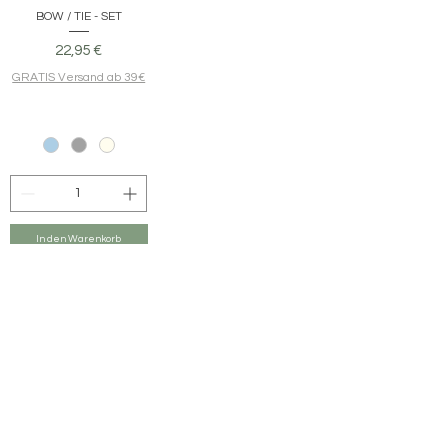
BOW / TIE - SET
Preis
22,95 €
GRATIS Versand ab 39€
In den Warenkorb
NEWSLETTER