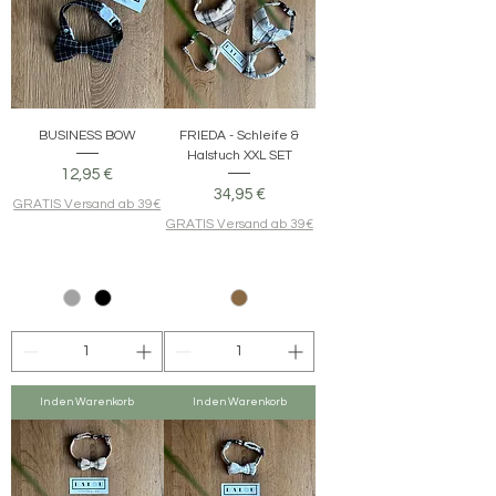
BUSINESS BOW
FRIEDA - Schleife &
Halstuch XXL SET
Preis
12,95 €
Preis
34,95 €
GRATIS Versand ab 39€
GRATIS Versand ab 39€
In den Warenkorb
In den Warenkorb