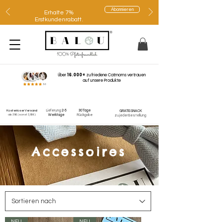
Abonnieren
Erhalte 7%
Erstkundenrabatt.
Über
16.000+
zufriedene Catmoms vertrauen
auf unsere Produkte
Lieferung
2-5
30 Tage
Kostenloser Versand
GRATIS SNACK
ab 39€
(sonst 3,95€)
Werktage
Rückgabe
zu jeder Bestellung
Accessoires
NEU
NEU