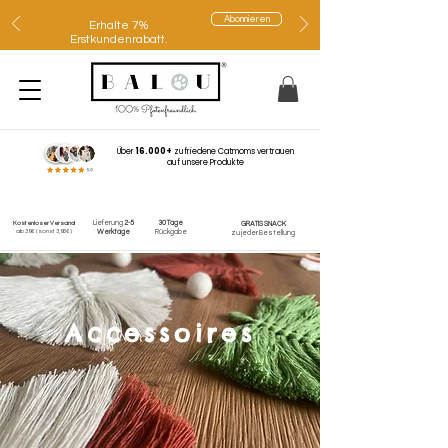
Abonnieren
Erhalte 7%
Erstkundenrabatt.
Über
16.000+
zufriedene Catmoms vertrauen
auf unsere Produkte
Lieferung
2-5
30 Tage
Kostenloser Versand
GRATIS SNACK
ab 39€
(sonst 3,95€)
Werktage
Rückgabe
zu jeder Bestellung
Accessoires