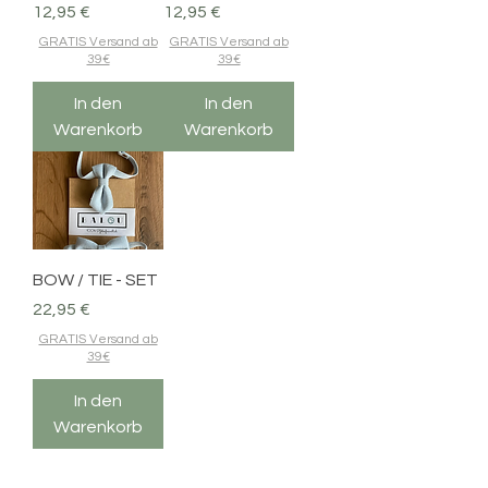
Preis
Preis
12,95 €
12,95 €
GRATIS Versand ab
GRATIS Versand ab
39€
39€
In den
In den
Warenkorb
Warenkorb
BOW / TIE - SET
Preis
22,95 €
GRATIS Versand ab
39€
In den
Warenkorb