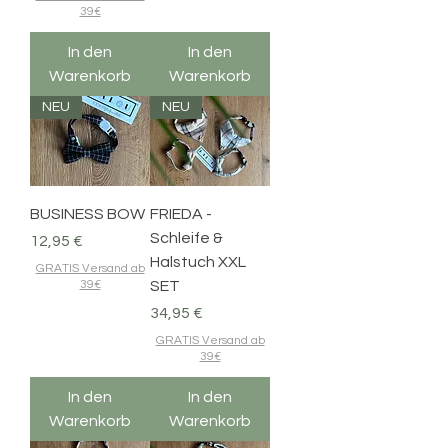
39€
In den
In den
Warenkorb
Warenkorb
NEU
NEU
BUSINESS BOW
FRIEDA -
Schleife &
Preis
12,95 €
Halstuch XXL
GRATIS Versand ab
39€
SET
Preis
34,95 €
GRATIS Versand ab
39€
In den
In den
Warenkorb
Warenkorb