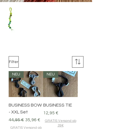
Filter
NEU
NEU
BUSINESS BOW
BUSINESS TIE
- XXL Set
Preis
12,95 €
Standardpreis
Sale-Preis
44,95 €
35,96 €
GRATIS Versand ab
39€
GRATIS Versand ab