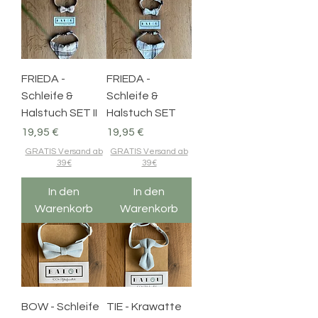
FRIEDA -
FRIEDA -
Schleife &
Schleife &
Halstuch SET II
Halstuch SET
Preis
Preis
19,95 €
19,95 €
GRATIS Versand ab
GRATIS Versand ab
39€
39€
In den
In den
Warenkorb
Warenkorb
BOW - Schleife
TIE - Krawatte