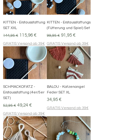
KITTEN - Erstausstattung
KITTEN - Erstausstattungs
SET XXL
(Fütterung und Spiel) Set
Standardpreis
Sale-Preis
Standardpreis
Sale-Preis
115,96 €
91,95 €
144,95 €
99,95 €
GRATIS Versand ab 39€
GRATIS Versand ab 39€
SCHMACKOFATZ -
BALOU - Katzenangel
Erstausstattung (4er/5er
Feder SET XL
SET)
Preis
34,95 €
Standardpreis
Sale-Preis
49,24 €
52,95 €
GRATIS Versand ab 39€
GRATIS Versand ab 39€