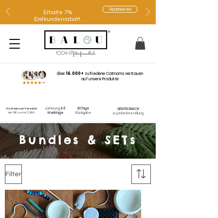
Abonnieren
Erhalte 7%
Erstkundenrabatt.
Über
16.000+
zufriedene Catmoms vertrauen
auf unsere Produkte
Lieferung
2-5
30 Tage
Kostenloser Versand
GRATIS SNACK
ab 39€
(sonst 3,95€)
Werktage
Rückgabe
zu jeder Bestellung
Bundles & SETs
Filter