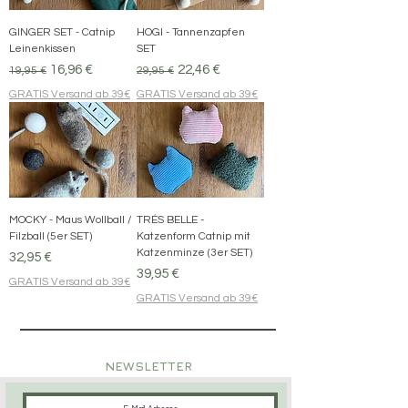
GINGER SET - Catnip
HOGI - Tannenzapfen
Leinenkissen
SET
Standardpreis
Sale-Preis
Standardpreis
Sale-Preis
16,96 €
22,46 €
19,95 €
29,95 €
GRATIS Versand ab 39€
GRATIS Versand ab 39€
MOCKY - Maus Wollball /
TRÉS BELLE -
Filzball (5er SET)
Katzenform Catnip mit
Katzenminze (3er SET)
Preis
32,95 €
Preis
39,95 €
GRATIS Versand ab 39€
GRATIS Versand ab 39€
NEWSLETTER