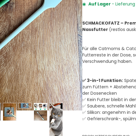
◉
Auf Lager
- Lieferun
SCHMACKOFATZ – Premi
Nassfutter
(restlos aus
Für alle Catmoms & Catda
Futterreste in der Dose,
Verschwendung haben.
✅ 3-in-1 Funktion:
Spatel
zum Füttern + Abstehen
der Dosenecken
✅ Kein Futter bleibt in d
✅ Saubere, schnelle Mahl
✅ Silikon: angenehm in 
✅ Gefrierschrank-, spül