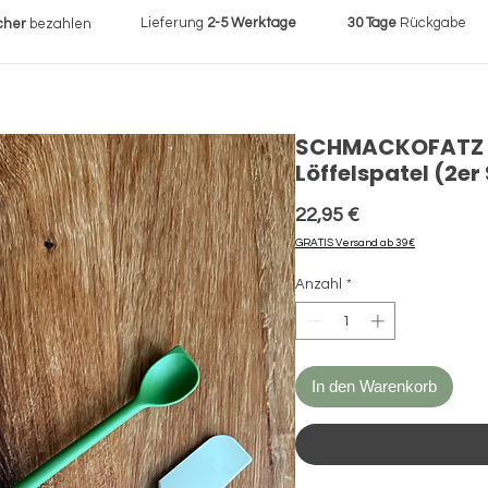
Lieferung
2-5 Werktage
30 Tage
Rückgabe
cher
bezahlen
SCHMACKOFATZ -
Löffelspatel (2er
Preis
22,95 €
GRATIS Versand ab 39€
Anzahl
*
In den Warenkorb