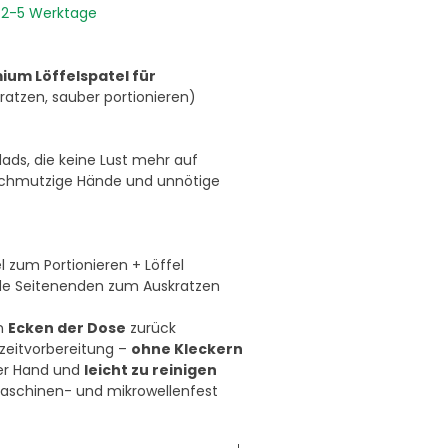
g 2-5 Werktage
um Löffelspatel für
kratzen, sauber portionieren)
ds, die keine Lust mehr auf
 schmutzige Hände und unnötige
 zum Portionieren + Löffel
de Seitenenden zum Auskratzen
en
Ecken der Dose
zurück
zeitvorbereitung –
ohne Kleckern
der Hand und
leicht zu reinigen
maschinen- und mikrowellenfest