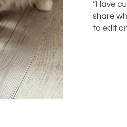
“Have cu
share wha
to edit a