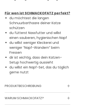
Für wen ist SCHMACKOFATZ perfekt?
du möchtest die langen
Schnuurbarthaare deiner Katze
schützen
du fütterst Nassfutter und willst
einen sauberen, hygienischen Napf
du willst weniger Kleckerei und
weniger “Napf-Wandern” beim
Fressen
dir ist wichtig, dass dein Katzen-
Setup hochwertig aussieht
du willst ein Napf-Set, das du täglich
gerne nutzt
PRODUKTBESCHREIBUNG
SCHMACKOFATZ Katzennapf
, das du
WARUM SCHMACKOFATZ?
kaufst, wenn du keine Kompromisse
willst: