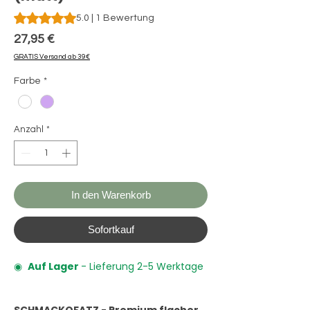
Das Rating beträgt 5.0 von fünf Sternen, basierend auf 1 Be
5.0 | 1 Bewertung
Preis
27,95 €
GRATIS Versand ab 39€
Farbe
*
Anzahl
*
In den Warenkorb
Sofortkauf
◉
Auf Lager
- Lieferung 2-5 Werktage
SCHMACKOFATZ - Premium flacher