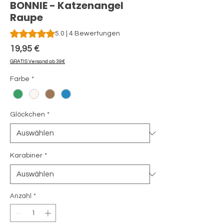
BONNIE - Katzenangel
Raupe
Das Rating beträgt 5.0 von fünf Sternen, basierend auf 4 Be
5.0 | 4 Bewertungen
Preis
19,95 €
GRATIS Versand ab 39€
Farbe
*
Glöckchen
*
Karabiner
*
Anzahl
*