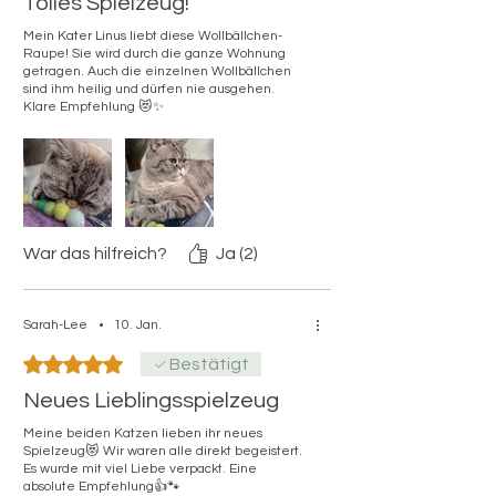
Tolles Spielzeug!
Mein Kater Linus liebt diese Wollbällchen-
Raupe! Sie wird durch die ganze Wohnung
getragen. Auch die einzelnen Wollbällchen
sind ihm heilig und dürfen nie ausgehen.
Klare Empfehlung 😻✨
War das hilfreich?
Ja (2)
Sarah-Lee
•
10. Jan.
Mit 5 von 5 Sternen bewertet.
Bestätigt
Neues Lieblingsspielzeug
Meine beiden Katzen lieben ihr neues
Spielzeug😻 Wir waren alle direkt begeistert.
Es wurde mit viel Liebe verpackt. Eine
absolute Empfehlung👍🐾